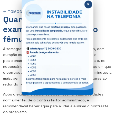
×
TOMOGRAFIA DO FÊMUR ESQUERDO
Quanto tempo dura o
exame de tomografia do
fêmur esquerdo?
A tomografia do fêmur esquerdo é um exame rápido, com
duração média de 5 a 10 minutos. Esse tempo inclui o
posicionamento do paciente, a captura das imagens e, se
necessário, a administração do contraste. Nos casos em que
o contraste é utilizado, o exame pode durar alguns minutos a
mais, permitindo uma melhor visualização das estruturas ao
redor do fêmur.
Após o exame, o paciente pode retomar suas atividades
normalmente. Se o contraste for administrado, é
recomendável beber água para ajudar a eliminar o contraste
do organismo.