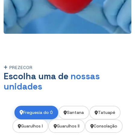
PREZECOR
Escolha uma de
nossas
unidades
Freguesia do Ó
Santana
Tatuapé
Guarulhos I
Guarulhos II
Consolação