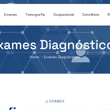
Exames
Tomografia
Ocupacional
Convênios
R
xames Diagnóstic
Home
Exames Diagnósticos
// EXAMES