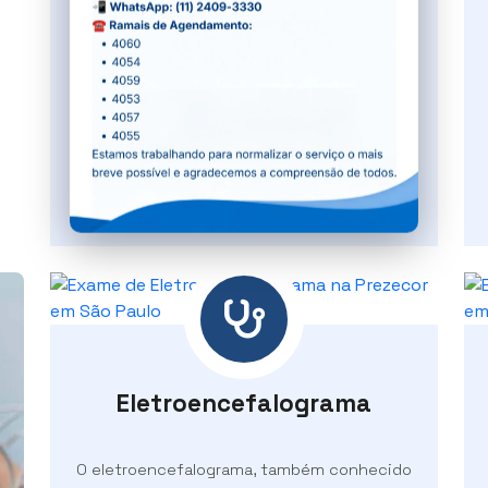
Densitometria óssea
A densitometria óssea é um exame muito
importante para avaliar a saúde dos ossos.
Conheça o exame
Eletroencefalograma
O eletroencefalograma, também conhecido