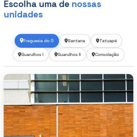
Escolha uma de
nossas
unidades
Freguesia do Ó
Santana
Tatuapé
Guarulhos I
Guarulhos II
Consolação