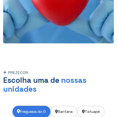
PREZECOR
Escolha uma de
nossas
unidades
Freguesia do Ó
Santana
Tatuapé