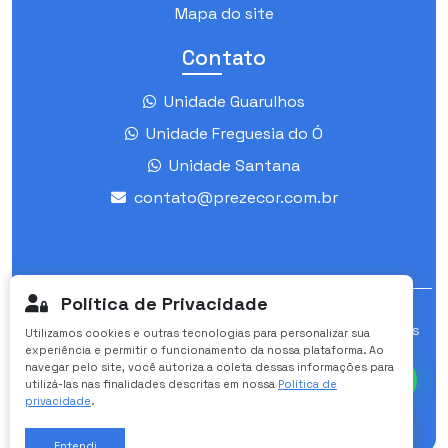
Mapa do site
Contato
Unidade Guarulhos
Unidade Freguesia do Ó
Unidade Santana
contato@prezecor.com.br
Política de Privacidade
Site otimizado por:
Especialistas em sites
Utilizamos cookies e outras tecnologias para personalizar sua
Olá! Vamos iniciar uma
experiência e permitir o funcionamento da nossa plataforma. Ao
personalizados para clínicas médicas.
conversa pelo WhatsApp?
navegar pelo site, você autoriza a coleta dessas informações para
utilizá-las nas finalidades descritas em nossa
Política de
Prezecor ©
2026 - Todos os Direitos Reservados
privacidade
.
Entendi