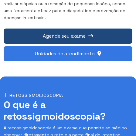
realizar biópsias ou a remoção de pequenas lesões, sendo
uma ferramenta eficaz para o diagnóstico e prevenção de
doenças intestinais.
Agende seu exame
Unidades de atendimento
RETOSSIGMOIDOSCOPIA
O que é a
retossigmoidoscopia?
A retossigmoidoscopia é um exame que permite ao médico
observar diretamente o reto e a parte final do intestino