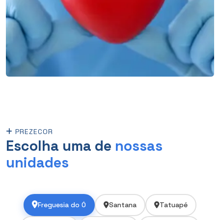
PREZECOR
Escolha uma de
nossas
unidades
Freguesia do Ó
Santana
Tatuapé