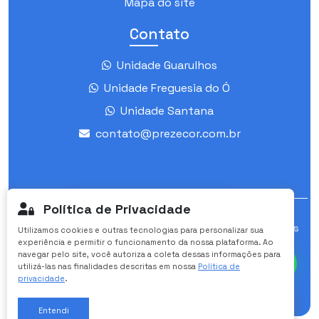
Mapa do site
Contato
Unidade Guarulhos
Unidade Freguesia do Ó
Unidade Santana
contato@prezecor.com.br
Política de Privacidade
Site otimizado por:
Especialistas em sites
Utilizamos cookies e outras tecnologias para personalizar sua
Olá! Vamos iniciar uma
experiência e permitir o funcionamento da nossa plataforma. Ao
personalizados para clínicas médicas.
conversa pelo WhatsApp?
navegar pelo site, você autoriza a coleta dessas informações para
utilizá-las nas finalidades descritas em nossa
Política de
Prezecor ©
2026 - Todos os Direitos Reservados
privacidade
.
Entendi