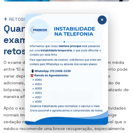
×
RETOSSIGMOIDOSCOPIA
Quanto tempo dura o
exame de
retossigmoidoscopia?
O exame de retossigmoidoscopia é rápido e dura em média
entre 10 e 20 minutos. O tempo total do procedimento pode
variar dependendo da necessidade de intervenções
adicionais, como a remoção de pólipos ou a realização de
biópsias, mas, em geral, o exame em si é breve e realizado de
maneira eficiente.
Após o exame, o paciente pode retornar às suas atividades
normais imediatamente, pois o procedimento não exige
sedação na maioria dos casos. No entanto, é possível que o
médico recomende uma breve recuperação, especialmente