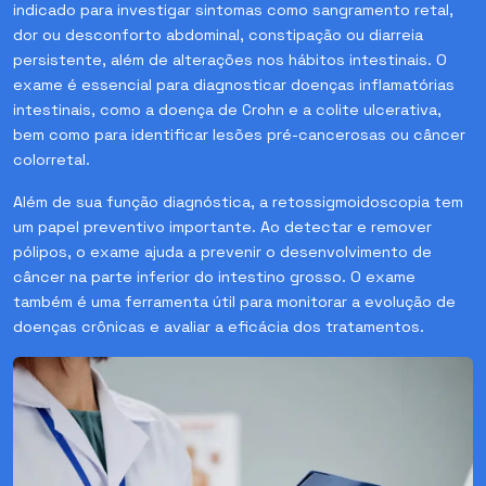
indicado para investigar sintomas como sangramento retal,
dor ou desconforto abdominal, constipação ou diarreia
persistente, além de alterações nos hábitos intestinais. O
exame é essencial para diagnosticar doenças inflamatórias
intestinais, como a doença de Crohn e a colite ulcerativa,
bem como para identificar lesões pré-cancerosas ou câncer
colorretal.
Além de sua função diagnóstica, a retossigmoidoscopia tem
um papel preventivo importante. Ao detectar e remover
pólipos, o exame ajuda a prevenir o desenvolvimento de
câncer na parte inferior do intestino grosso. O exame
também é uma ferramenta útil para monitorar a evolução de
doenças crônicas e avaliar a eficácia dos tratamentos.